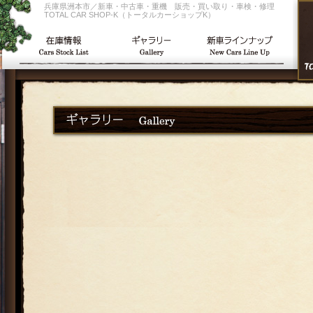
兵庫県洲本市／新車・中古車・重機 販売・買い取り・車検・修理
TOTAL CAR SHOP-K（トータルカーショップK）