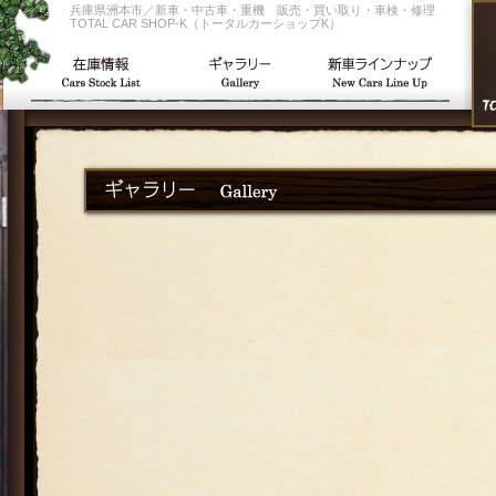
兵庫県洲本市／新車・中古車・重機 販売・買い取り・車検・修理
TOTAL CAR SHOP-K（トータルカーショップK）