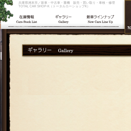
兵庫県洲本市／新車・中古車・重機 販売・買い取り・車検・修理
TOTAL CAR SHOP-K（トータルカーショップK）